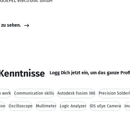
, GOEPEL electronic GmbH
e zu sehen.
Kenntnisse
Logg Dich jetzt ein, um das ganze Prof
 work
Communication skills
Autodesk Fusion 360
Precision Solder
ion
Oscilloscope
Multimeter
Logic Analyzer
IDS uEye Camera
Im