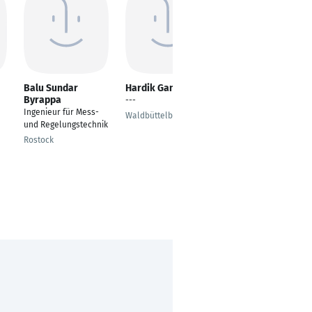
Balu Sundar
Hardik Gangani
Julian Auktor
Byrappa
---
Junior Sport Scientist
Ingenieur für Mess-
Waldbüttelbrunn
Munich
und Regelungstechnik
Rostock