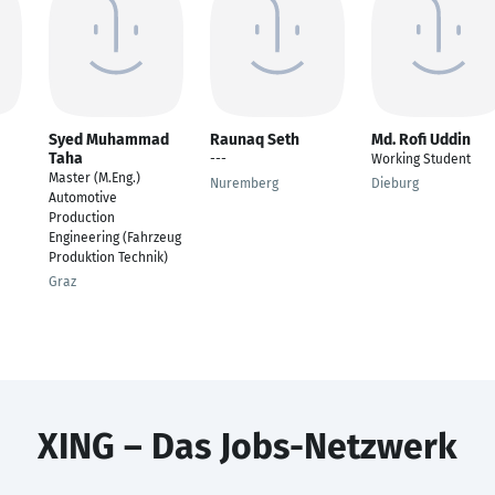
Syed Muhammad
Raunaq Seth
Md. Rofi Uddin
Taha
---
Working Student
Master (M.Eng.)
Nuremberg
Dieburg
Automotive
Production
Engineering (Fahrzeug
Produktion Technik)
Graz
XING – Das Jobs-Netzwerk