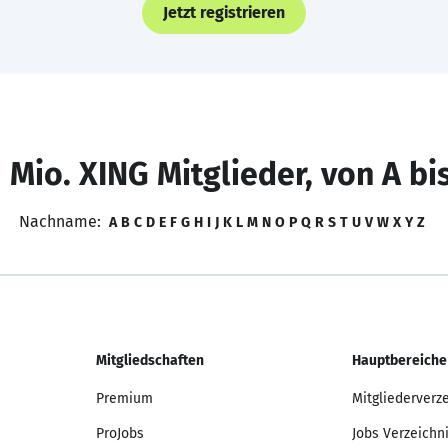
Jetzt registrieren
 Mio. XING Mitglieder, von A bi
Nachname:
A
B
C
D
E
F
G
H
I
J
K
L
M
N
O
P
Q
R
S
T
U
V
W
X
Y
Z
Mitgliedschaften
Hauptbereiche
Premium
Mitgliederverz
ProJobs
Jobs Verzeichn