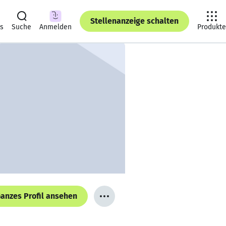
Stellenanzeige schalten
ts
Suche
Anmelden
Produkte
anzes Profil ansehen