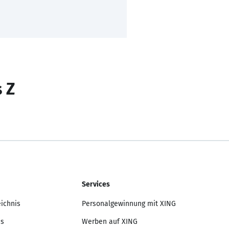
s Z
Services
eichnis
Personalgewinnung mit XING
is
Werben auf XING