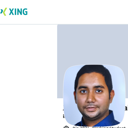
Zobaer Ahmed Ra
is about to graduate. 🎓