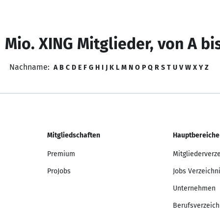
 Mio. XING Mitglieder, von A bi
Nachname:
A
B
C
D
E
F
G
H
I
J
K
L
M
N
O
P
Q
R
S
T
U
V
W
X
Y
Z
Mitgliedschaften
Hauptbereiche
Premium
Mitgliederverz
ProJobs
Jobs Verzeichn
Unternehmen
Berufsverzeich