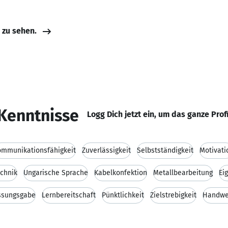
e zu sehen.
Kenntnisse
Logg Dich jetzt ein, um das ganze Prof
ommunikationsfähigkeit
Zuverlässigkeit
Selbstständigkeit
Motivati
echnik
Ungarische Sprache
Kabelkonfektion
Metallbearbeitung
Ei
assungsgabe
Lernbereitschaft
Pünktlichkeit
Zielstrebigkeit
Handwer