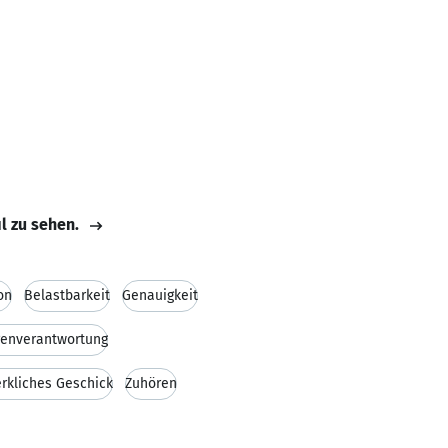
il zu sehen.
on
Belastbarkeit
Genauigkeit
genverantwortung
kliches Geschick
Zuhören