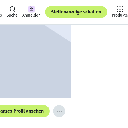
Stellenanzeige schalten
ts
Suche
Anmelden
Produkte
anzes Profil ansehen