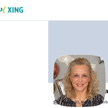
Zsuzsanna Katon
Angestellt, Montagemitarb