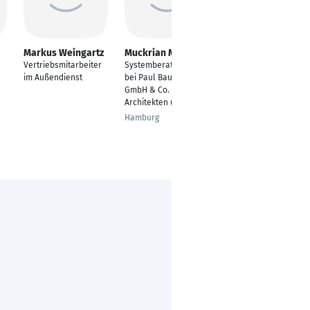
Markus Weingartz
Muckrian Maroof
André Schmid
Vertriebsmitarbeiter
Systemberater Dach
Projektmanager
im Außendienst
bei Paul Bauder
ÖLFLEX Connect
GmbH & Co. KG f.
Stuttgart
Architekten u. Planer
Hamburg