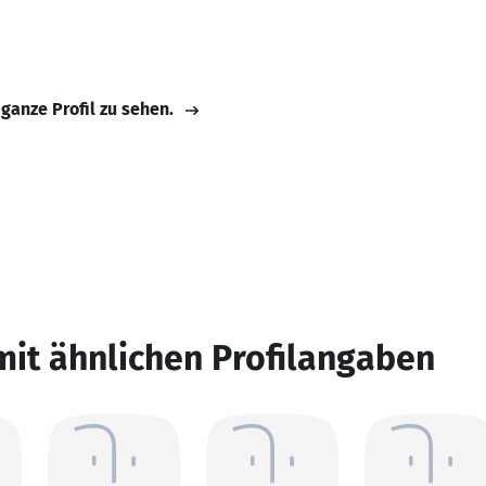
 ganze Profil zu sehen.
mit ähnlichen Profilangaben