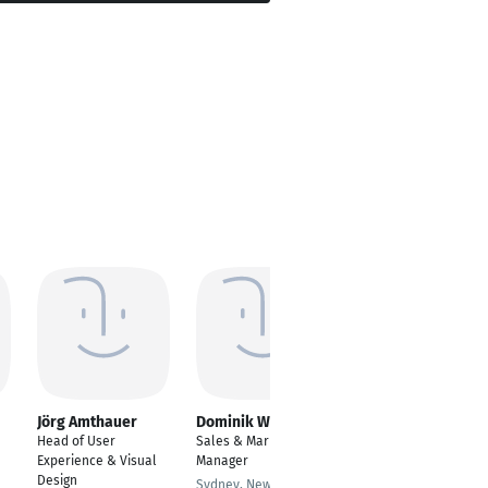
Jörg Amthauer
Dominik Wons
Farhan Azmat
Head of User
Sales & Marketing
Senior EFx Application
Experience & Visual
Manager
Manager
Design
Sydney, New South
Frankfurt am Main