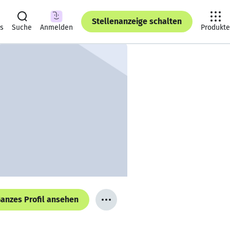
Stellenanzeige schalten
ts
Suche
Anmelden
Produkte
anzes Profil ansehen