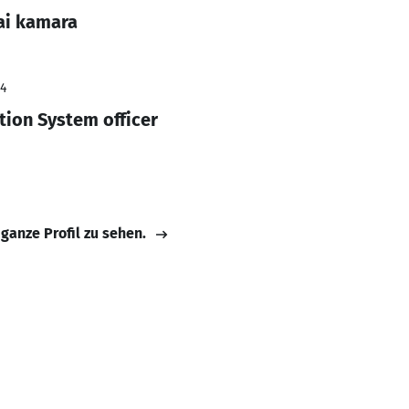
ai kamara
24
ion System officer
 ganze Profil zu sehen.