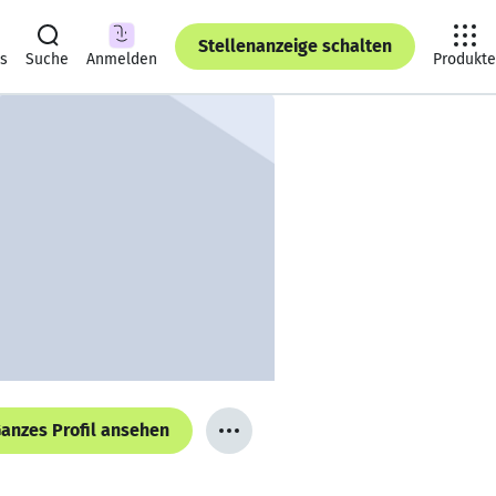
Stellenanzeige schalten
ts
Suche
Anmelden
Produkte
anzes Profil ansehen