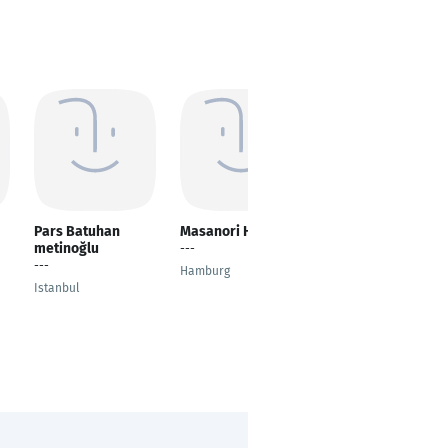
Pars Batuhan
Masanori HATSUSE
Defaleouna
metinoğlu
Thomas
---
---
Virtual Assistant
Hamburg
Istanbul
Lagos