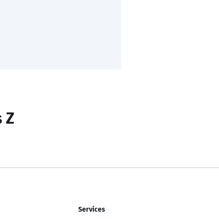
s Z
Services