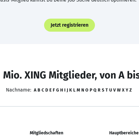
Jetzt registrieren
 Mio. XING Mitglieder, von A bi
Nachname:
A
B
C
D
E
F
G
H
I
J
K
L
M
N
O
P
Q
R
S
T
U
V
W
X
Y
Z
Mitgliedschaften
Hauptbereiche