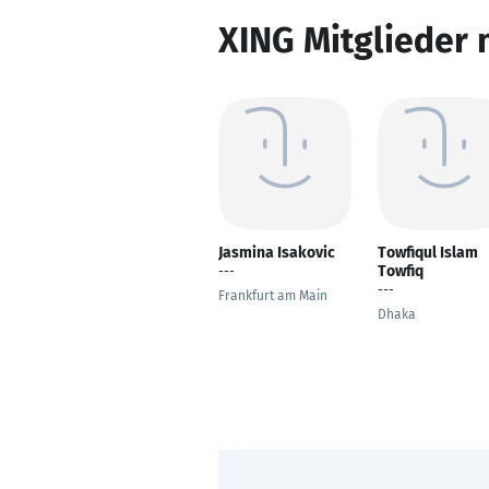
XING Mitglieder 
Jasmina Isakovic
Towfiqul Islam
Towfiq
---
---
Frankfurt am Main
Dhaka