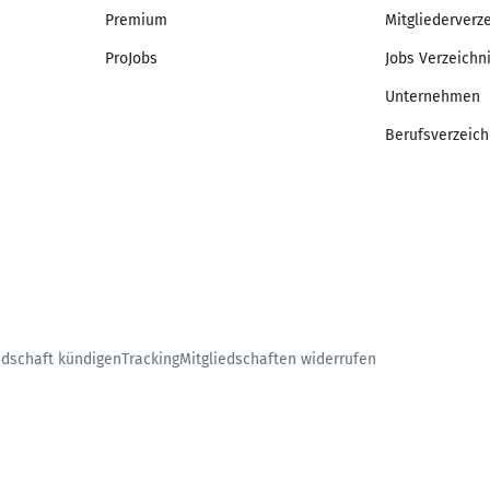
Premium
Mitgliederverz
ProJobs
Jobs Verzeichn
Unternehmen
Berufsverzeich
edschaft kündigen
Tracking
Mitgliedschaften widerrufen