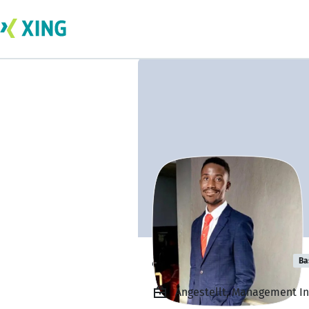
abdulai kamara
Ba
Angestellt, Management Inf