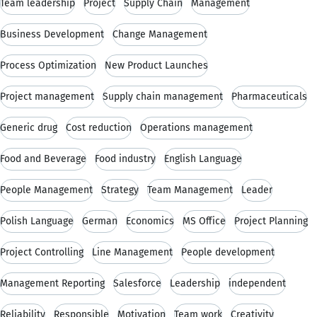
Team leadership
Project
Supply Chain
Management
Business Development
Change Management
Process Optimization
New Product Launches
Project management
Supply chain management
Pharmaceuticals
Generic drug
Cost reduction
Operations management
Food and Beverage
Food industry
English Language
People Management
Strategy
Team Management
Leader
Polish Language
German
Economics
MS Office
Project Planning
Project Controlling
Line Management
People development
Management Reporting
Salesforce
Leadership
independent
Reliability
Responsible
Motivation
Team work
Creativity