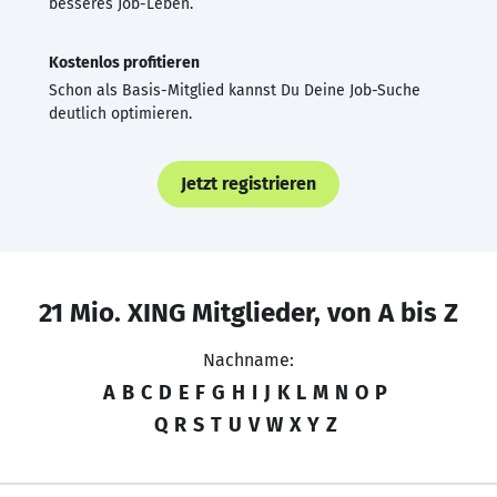
besseres Job-Leben.
Kostenlos profitieren
Schon als Basis-Mitglied kannst Du Deine Job-Suche
deutlich optimieren.
Jetzt registrieren
21 Mio. XING Mitglieder, von A bis Z
Nachname:
A
B
C
D
E
F
G
H
I
J
K
L
M
N
O
P
Q
R
S
T
U
V
W
X
Y
Z