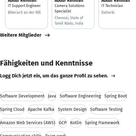
Abdur Rehman
Abdur Rehman
Abdur Rehman
IT Support Engineer
Camera Solutions
IT Technician
Specialist
Biberach an der Riß
Daharki
Chennai, State of
Tamil Nādu, India
Weitere Mitglieder
Fähigkeiten und Kenntnisse
Logg Dich jetzt ein, um das ganze Profil zu sehen.
Software Development
Java
Software Engineering
Spring Boot
Spring Cloud
Apache Kafka
System Design
Software Testing
Amazon Web Services (AWS)
GCP
Kotlin
Spring Framework