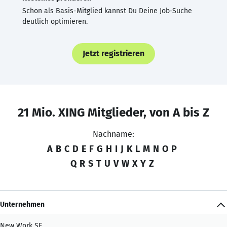
Schon als Basis-Mitglied kannst Du Deine Job-Suche
deutlich optimieren.
Jetzt registrieren
21 Mio. XING Mitglieder, von A bis Z
Nachname:
A
B
C
D
E
F
G
H
I
J
K
L
M
N
O
P
Q
R
S
T
U
V
W
X
Y
Z
Unternehmen
New Work SE