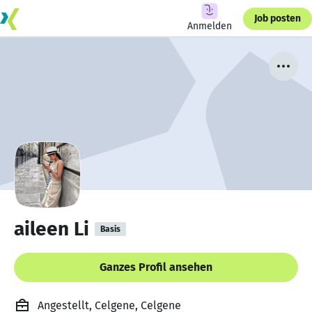
Job posten
Anmelden
aileen Li
Basis
Ganzes Profil ansehen
Angestellt, Celgene, Celgene