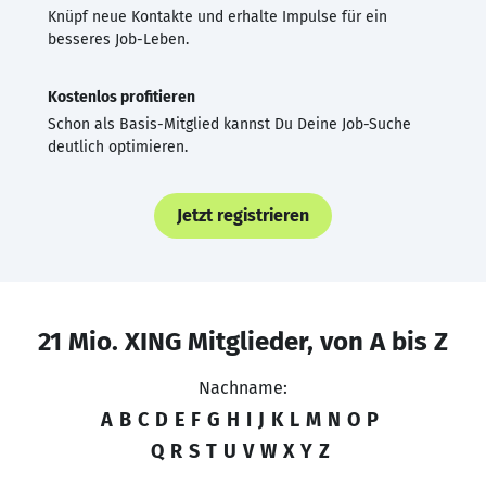
Knüpf neue Kontakte und erhalte Impulse für ein
besseres Job-Leben.
Kostenlos profitieren
Schon als Basis-Mitglied kannst Du Deine Job-Suche
deutlich optimieren.
Jetzt registrieren
21 Mio. XING Mitglieder, von A bis Z
Nachname:
A
B
C
D
E
F
G
H
I
J
K
L
M
N
O
P
Q
R
S
T
U
V
W
X
Y
Z