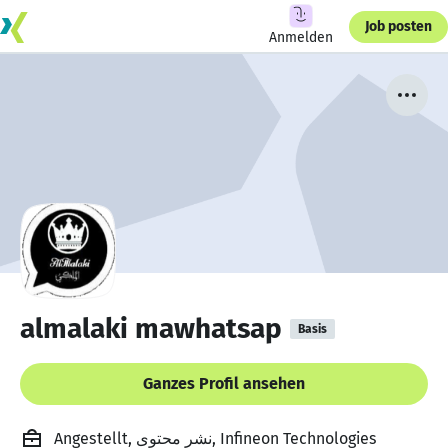
Job posten
Anmelden
almalaki mawhatsap
Basis
Ganzes Profil ansehen
Angestellt, نشر محتوى, Infineon Technologies