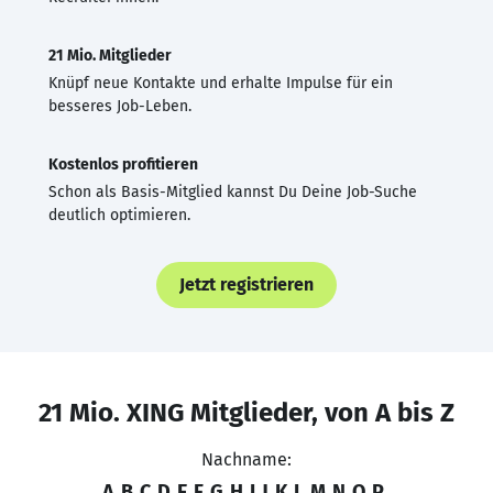
21 Mio. Mitglieder
Knüpf neue Kontakte und erhalte Impulse für ein
besseres Job-Leben.
Kostenlos profitieren
Schon als Basis-Mitglied kannst Du Deine Job-Suche
deutlich optimieren.
Jetzt registrieren
21 Mio. XING Mitglieder, von A bis Z
Nachname:
A
B
C
D
E
F
G
H
I
J
K
L
M
N
O
P