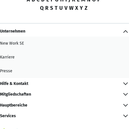
Q
R
S
T
U
V
W
X
Y
Z
Unternehmen
New Work SE
Karriere
Presse
Hilfe & Kontakt
Mitgliedschaften
Hauptbereiche
Services