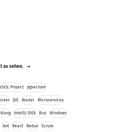
il zu sehen.
eSQL Project
pgvectore
ocker
JEE
Router
Microservices
cklung
IntelliJ IDEA
Bus
Windows
Ant
React
Redux
Scrum