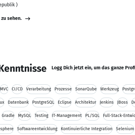
epublik )
e zu sehen.
Kenntnisse
Logg Dich jetzt ein, um das ganze Prof
MVC
CI/CD
Verarbeitung
Prozesse
SonarQube
Werkzeug
Postgr
nux
Datenbank
PostgreSQL
Eclipse
Architektur
Jenkins
JBoss
D
Gradle
MySQL
Testing
IT-Management
PL/SQL
Full-Stack-Entwi
sphere
Softwareentwicklung
Kontinuierliche Integration
Selenium