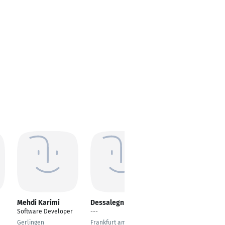
Mehdi Karimi
Dessalegn Yehuala
Ananya Nair
Software Developer
---
Software Developer
Gerlingen
Frankfurt am Main
Munich, Bavaria,