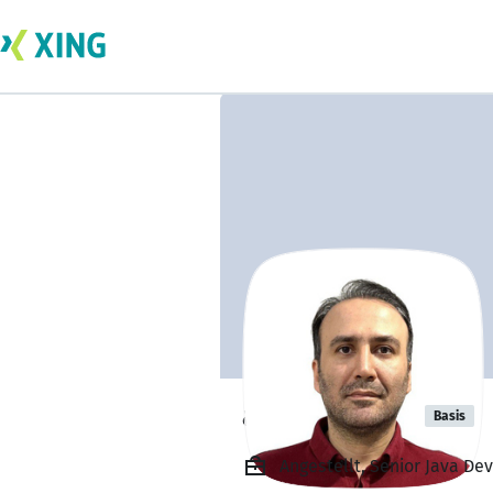
amir soofaly
Basis
Angestellt, Senior Java De