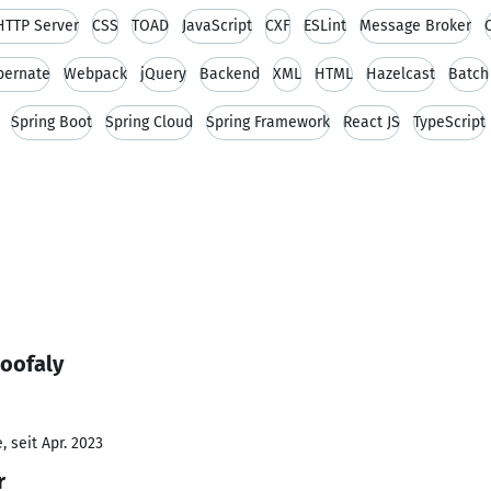
HTTP Server
CSS
TOAD
JavaScript
CXF
ESLint
Message Broker
bernate
Webpack
jQuery
Backend
XML
HTML
Hazelcast
Batch
Spring Boot
Spring Cloud
Spring Framework
React JS
TypeScript
soofaly
 seit Apr. 2023
r