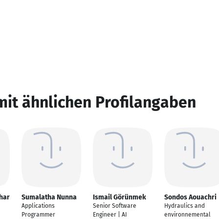
mit ähnlichen Profilangaben
har
Sumalatha Nunna
Ismail Görünmek
Sondos Aouachri
Applications
Senior Software
Hydraulics and
Programmer
Engineer | AI
environnemental