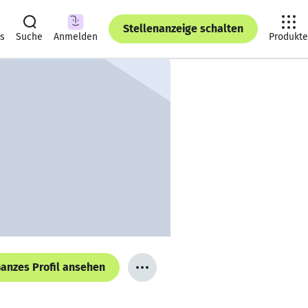
Stellenanzeige schalten
ts
Suche
Anmelden
Produkte
anzes Profil ansehen