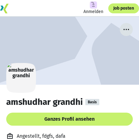
Job posten
Anmelden
amshudhar grandhi
Basis
Ganzes Profil ansehen
Angestellt, fdgfs, dafa