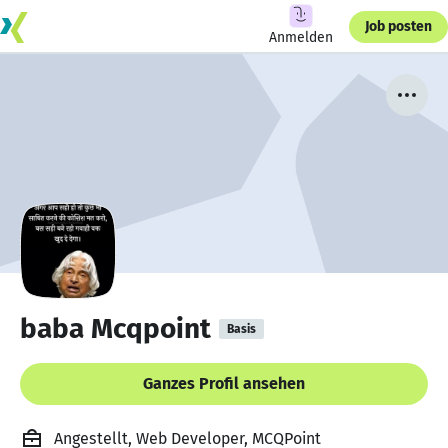
Job posten
Anmelden
baba Mcqpoint
Basis
Ganzes Profil ansehen
Angestellt, Web Developer, MCQPoint