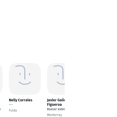
Nelly Corrales
Javier Galicia
Ruben Galceran
Figueroa
Rodriguez
---
y
Asesor externo
Consultor
Fulda
Monterrey
Barcelona