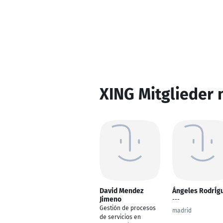
XING Mitglieder 
David Mendez
Ángeles RodrÍg
Jimeno
---
Gestión de procesos
madrid
de servicios en