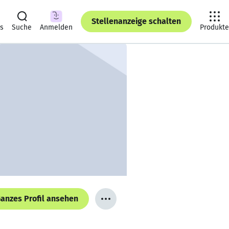
Stellenanzeige schalten
ts
Suche
Anmelden
Produkte
anzes Profil ansehen