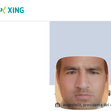
cesar oswaldo chi
Angestellt, presidente del