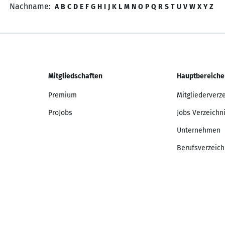
Nachname:
A
B
C
D
E
F
G
H
I
J
K
L
M
N
O
P
Q
R
S
T
U
V
W
X
Y
Z
Mitgliedschaften
Hauptbereiche
Premium
Mitgliederverz
ProJobs
Jobs Verzeichn
Unternehmen
Berufsverzeich