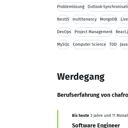
Problemlösung
Outlook-Synchronisat
NestJS
multitenancy
MongoDB
Liv
DevOps
Project Management
React.
MySQL
Computer Science
TDD
Java
Werdegang
Berufserfahrung von chafr
Bis heute
3 Jahre und 11 Monate
Software Engineer