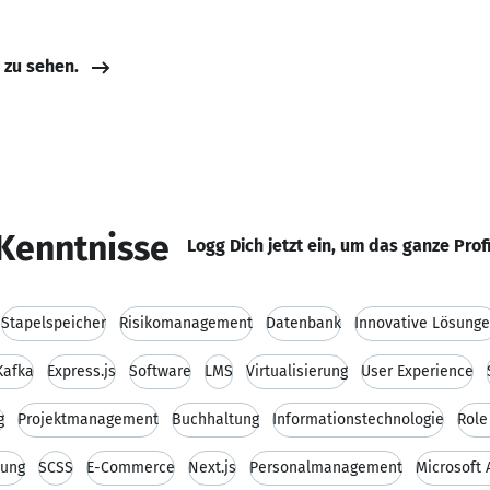
e zu sehen.
Kenntnisse
Logg Dich jetzt ein, um das ganze Prof
Stapelspeicher
Risikomanagement
Datenbank
Innovative Lösung
Kafka
Express.js
Software
LMS
Virtualisierung
User Experience
g
Projektmanagement
Buchhaltung
Informationstechnologie
Role
tung
SCSS
E-Commerce
Next.js
Personalmanagement
Microsoft 