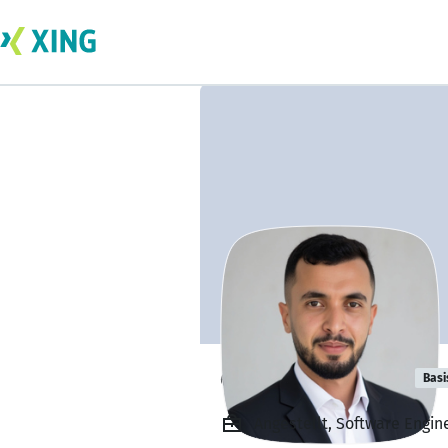
chafroud tarek
Basi
Angestellt, Software Engine