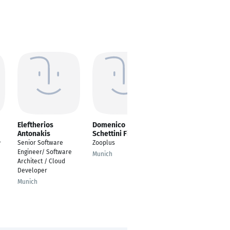
Eleftherios
Domenico
Michael Schlacher
Antonakis
Schettini Filho
Java Engineer
Senior Software
Zooplus
r
Zürich
Engineer/ Software
Munich
Architect / Cloud
Developer
Munich