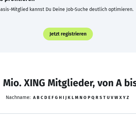
asis-Mitglied kannst Du Deine Job-Suche deutlich optimieren.
Jetzt registrieren
 Mio. XING Mitglieder, von A bi
Nachname:
A
B
C
D
E
F
G
H
I
J
K
L
M
N
O
P
Q
R
S
T
U
V
W
X
Y
Z