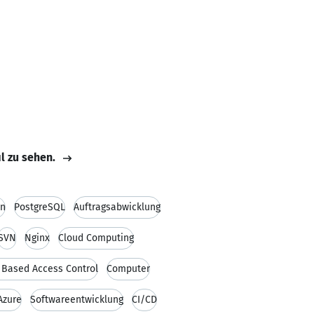
il zu sehen.
en
PostgreSQL
Auftragsabwicklung
SVN
Nginx
Cloud Computing
 Based Access Control
Computer
Azure
Softwareentwicklung
CI/CD