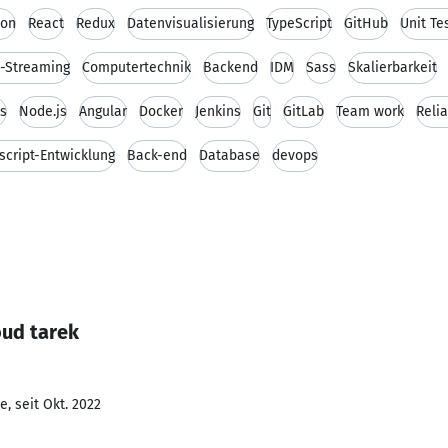
ion
React
Redux
Datenvisualisierung
TypeScript
GitHub
Unit Te
e-Streaming
Computertechnik
Backend
IDM
Sass
Skalierbarkeit
js
Node.js
Angular
Docker
Jenkins
Git
GitLab
Team work
Relia
script-Entwicklung
Back-end
Database
devops
oud tarek
, seit Okt. 2022