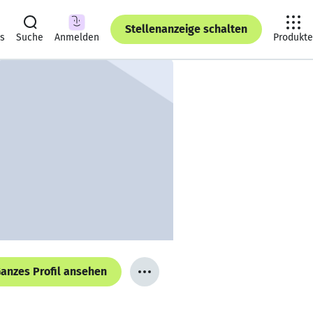
Stellenanzeige schalten
ts
Suche
Anmelden
Produkte
anzes Profil ansehen