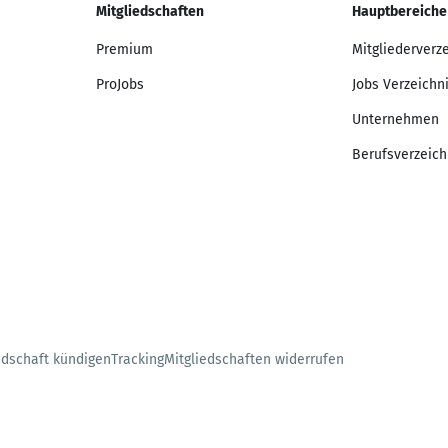
Mitgliedschaften
Hauptbereiche
Premium
Mitgliederverz
ProJobs
Jobs Verzeichn
Unternehmen
Berufsverzeich
edschaft kündigen
Tracking
Mitgliedschaften widerrufen