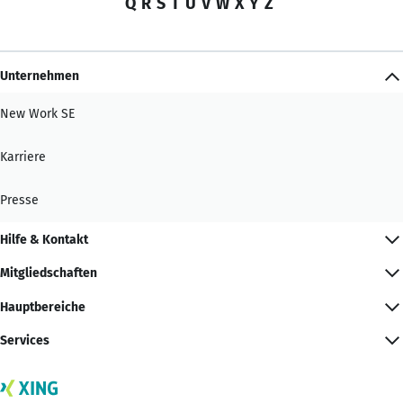
Q
R
S
T
U
V
W
X
Y
Z
Unternehmen
New Work SE
Karriere
Presse
Hilfe & Kontakt
Mitgliedschaften
Hauptbereiche
Services