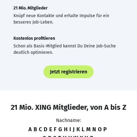
21 Mio. Mitglieder
Knüpf neue Kontakte und erhalte Impulse für ein
besseres Job-Leben.
Kostenlos profitieren
Schon als Basis-Mitglied kannst Du Deine Job-Suche
deutlich optimieren.
Jetzt registrieren
21 Mio. XING Mitglieder, von A bis Z
Nachname:
A
B
C
D
E
F
G
H
I
J
K
L
M
N
O
P