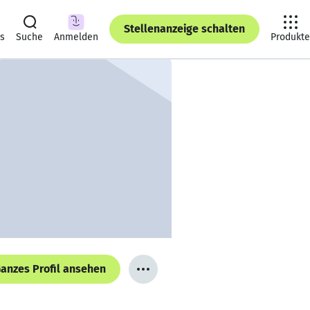
Stellenanzeige schalten
ts
Suche
Anmelden
Produkte
anzes Profil ansehen