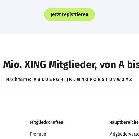
Jetzt registrieren
 Mio. XING Mitglieder, von A bi
Nachname:
A
B
C
D
E
F
G
H
I
J
K
L
M
N
O
P
Q
R
S
T
U
V
W
X
Y
Z
Mitgliedschaften
Hauptbereiche
Premium
Mitgliederverz