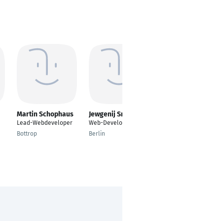
Martin Schophaus
Jewgenij Smagin
Dennis Lemm
Lead-Webdeveloper
Web-Developer
Senior Web-
Developer
Bottrop
Berlin
Hamburg