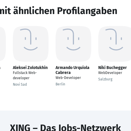
mit ähnlichen Profilangaben
a
Aleksei Zolotukhin
Armando Urquiola
Niki Buchegger
Cabrera
Fullstack Web-
WebDeveloper
Web-Developer
developer
Salzburg
Berlin
Novi Sad
XING – Das Jobs-Netzwerk