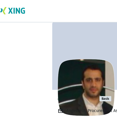
erfan severi
Basis
Angestellt, Procurement As