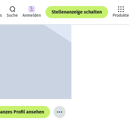
Stellenanzeige schalten
ts
Suche
Anmelden
Produkte
anzes Profil ansehen