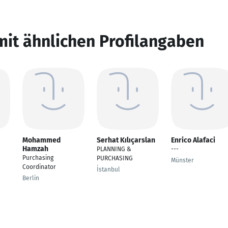
mit ähnlichen Profilangaben
Mohammed
Serhat Kılıçarslan
Enrico Alafaci
Hamzah
PLANNING &
---
Purchasing
PURCHASING
Münster
Coordinator
İstanbul
Berlin