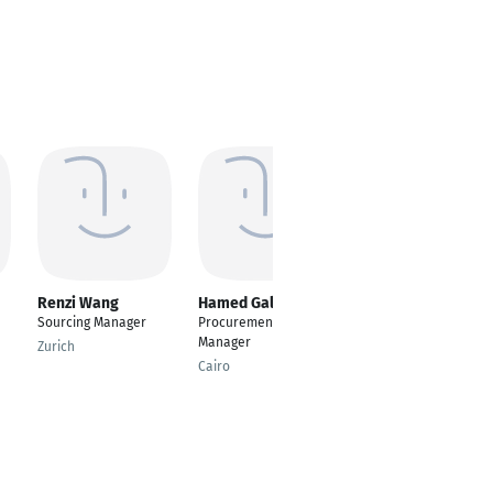
Renzi Wang
Hamed Galal
Tetyana Suchkova
Sourcing Manager
Procurement
Einkäuferin für
Manager
Bauleistungen
Zurich
Cairo
Wolfratshausen