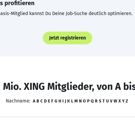
s profitieren
asis-Mitglied kannst Du Deine Job-Suche deutlich optimieren.
Jetzt registrieren
 Mio. XING Mitglieder, von A bi
Nachname:
A
B
C
D
E
F
G
H
I
J
K
L
M
N
O
P
Q
R
S
T
U
V
W
X
Y
Z