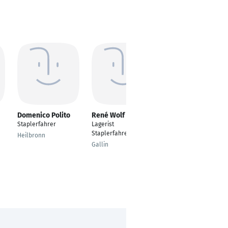
Domenico Polito
René Wolf
Sascha Trohl
Staplerfahrer
Lagerist
---
Staplerfahrer
Heilbronn
Hamm
Gallin