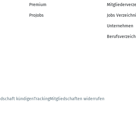
Premium
Mitgliederverz
ProJobs
Jobs Verzeichn
Unternehmen
Berufsverzeich
edschaft kündigen
Tracking
Mitgliedschaften widerrufen