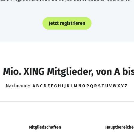
Jetzt registrieren
 Mio. XING Mitglieder, von A bi
Nachname:
A
B
C
D
E
F
G
H
I
J
K
L
M
N
O
P
Q
R
S
T
U
V
W
X
Y
Z
Mitgliedschaften
Hauptbereiche