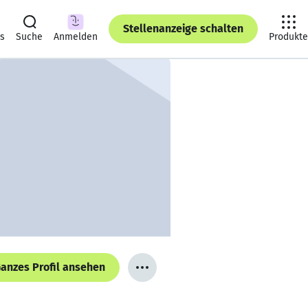
Stellenanzeige schalten
ts
Suche
Anmelden
Produkte
anzes Profil ansehen