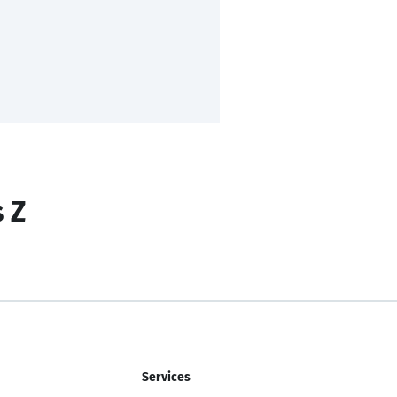
s Z
Services