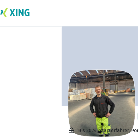
eugen tkatschew
Bis 2024, Staplerfahrer, P