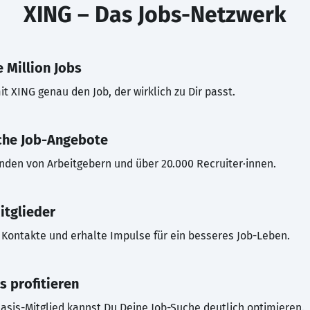
XING – Das Jobs-Netzwerk
 Million Jobs
t XING genau den Job, der wirklich zu Dir passt.
che Job-Angebote
inden von Arbeitgebern und über 20.000 Recruiter·innen.
itglieder
Kontakte und erhalte Impulse für ein besseres Job-Leben.
s profitieren
asis-Mitglied kannst Du Deine Job-Suche deutlich optimieren.