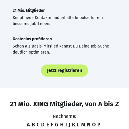
21 Mio. Mitglieder
Knüpf neue Kontakte und erhalte Impulse für ein
besseres Job-Leben.
Kostenlos profitieren
Schon als Basis-Mitglied kannst Du Deine Job-Suche
deutlich optimieren.
Jetzt registrieren
21 Mio. XING Mitglieder, von A bis Z
Nachname:
A
B
C
D
E
F
G
H
I
J
K
L
M
N
O
P