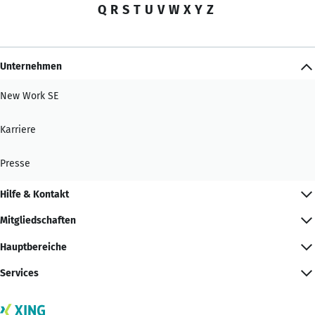
Q
R
S
T
U
V
W
X
Y
Z
Unternehmen
New Work SE
Karriere
Presse
Hilfe & Kontakt
Mitgliedschaften
Hauptbereiche
Services