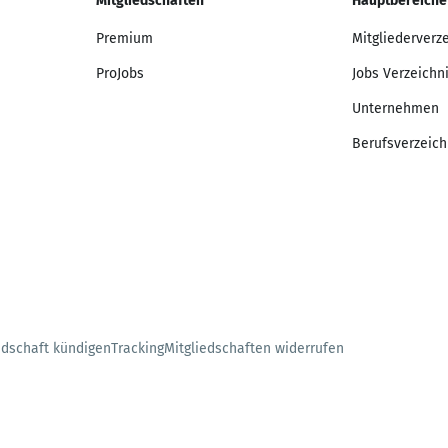
Mitgliedschaften
Hauptbereiche
Premium
Mitgliederverz
ProJobs
Jobs Verzeichn
Unternehmen
Berufsverzeich
edschaft kündigen
Tracking
Mitgliedschaften widerrufen