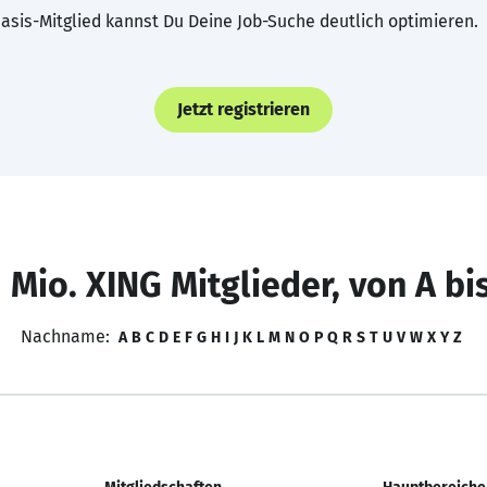
asis-Mitglied kannst Du Deine Job-Suche deutlich optimieren.
Jetzt registrieren
 Mio. XING Mitglieder, von A bi
Nachname:
A
B
C
D
E
F
G
H
I
J
K
L
M
N
O
P
Q
R
S
T
U
V
W
X
Y
Z