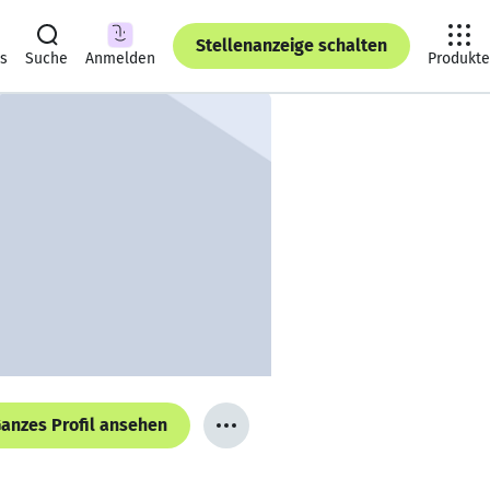
Stellenanzeige schalten
ts
Suche
Anmelden
Produkte
anzes Profil ansehen