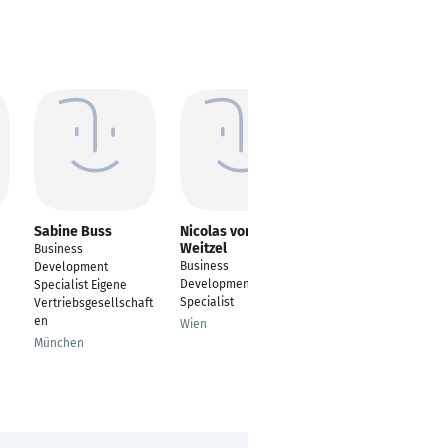
Sabine Buss
Nicolas von
Gal Raz
Weitzel
Business
Business
Business
Development
Development Director
Development
Specialist Eigene
Rehovot
Specialist
Vertriebsgesellschaft
en
Wien
München