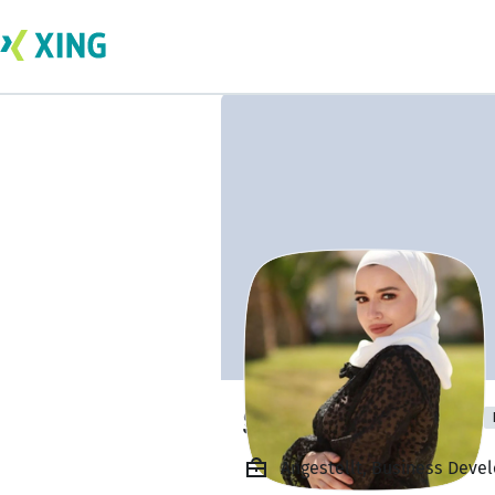
ghazal Alfahham
Angestellt, Business Dev