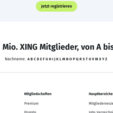
Jetzt registrieren
 Mio. XING Mitglieder, von A bi
Nachname:
A
B
C
D
E
F
G
H
I
J
K
L
M
N
O
P
Q
R
S
T
U
V
W
X
Y
Z
Mitgliedschaften
Hauptbereiche
Premium
Mitgliederverz
ProJobs
Jobs Verzeichn