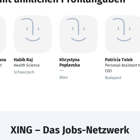
ana
Habib Raj
Khrystyna
Patricia Telek
Poplavska
t
Health Science
Personal Assistant t
---
CEO
Schwarzach
Wien
Budapest
XING – Das Jobs-Netzwerk