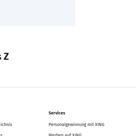
s Z
Services
eichnis
Personalgewinnung mit XING
is
Werben auf XING