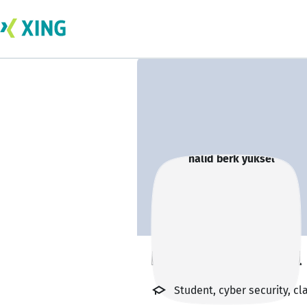
halid berk yuksel
Student, cyber security, c