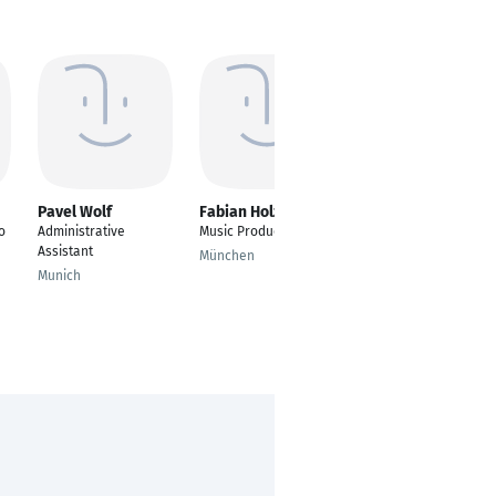
Pavel Wolf
Fabian Holzmann
Majed Alawa
o
Administrative
Music Producer
Clinical Trial Assistant
Assistant
München
Berlin
Munich