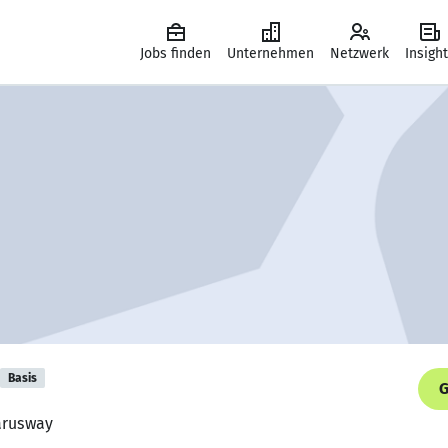
Jobs finden
Unternehmen
Netzwerk
Insigh
Basis
G
larusway