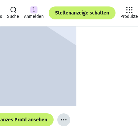
Stellenanzeige schalten
ts
Suche
Anmelden
Produkte
anzes Profil ansehen