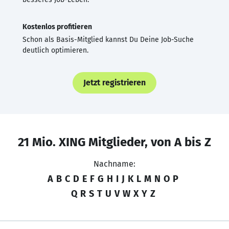
Kostenlos profitieren
Schon als Basis-Mitglied kannst Du Deine Job-Suche
deutlich optimieren.
Jetzt registrieren
21 Mio. XING Mitglieder, von A bis Z
Nachname:
A
B
C
D
E
F
G
H
I
J
K
L
M
N
O
P
Q
R
S
T
U
V
W
X
Y
Z