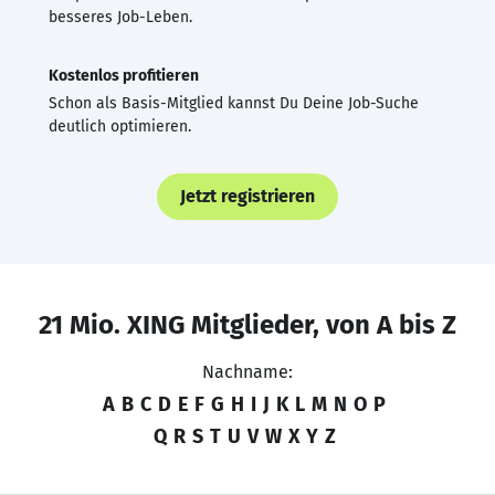
besseres Job-Leben.
Kostenlos profitieren
Schon als Basis-Mitglied kannst Du Deine Job-Suche
deutlich optimieren.
Jetzt registrieren
21 Mio. XING Mitglieder, von A bis Z
Nachname:
A
B
C
D
E
F
G
H
I
J
K
L
M
N
O
P
Q
R
S
T
U
V
W
X
Y
Z