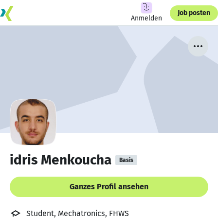
Job posten
Anmelden
idris Menkoucha
Basis
Ganzes Profil ansehen
Student, Mechatronics, FHWS