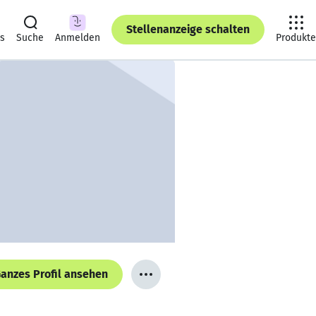
Stellenanzeige schalten
ts
Suche
Anmelden
Produkte
anzes Profil ansehen