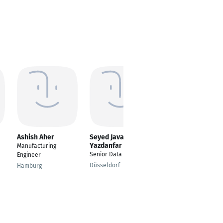
Ashish Aher
Seyed Javad
Natalie Schindler
Yazdanfar
Manufacturing
Programm Manager,
Senior Data Scientist
Engineer
PMP
Düsseldorf
Hamburg
Bei Aachen