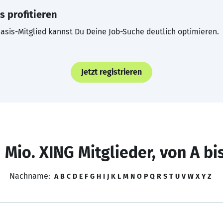
s profitieren
asis-Mitglied kannst Du Deine Job-Suche deutlich optimieren.
Jetzt registrieren
 Mio. XING Mitglieder, von A bi
Nachname:
A
B
C
D
E
F
G
H
I
J
K
L
M
N
O
P
Q
R
S
T
U
V
W
X
Y
Z