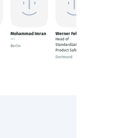
Mohammad Imran
Werner Fellner
Ashish Bonde
---
Head of
CAD Azubi und
Standardization and
Projektingenieur
Berlin
Product Safety
Pune
Dortmund