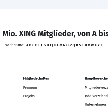
 Mio. XING Mitglieder, von A bi
Nachname:
A
B
C
D
E
F
G
H
I
J
K
L
M
N
O
P
Q
R
S
T
U
V
W
X
Y
Z
Mitgliedschaften
Hauptbereiche
Premium
Mitgliederverz
ProJobs
Jobs Verzeichn
Unternehmen