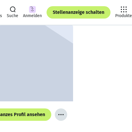
Stellenanzeige schalten
ts
Suche
Anmelden
Produkte
anzes Profil ansehen