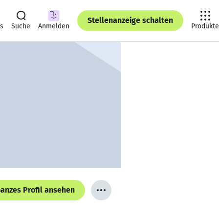
Stellenanzeige schalten
ts
Suche
Anmelden
Produkte
anzes Profil ansehen