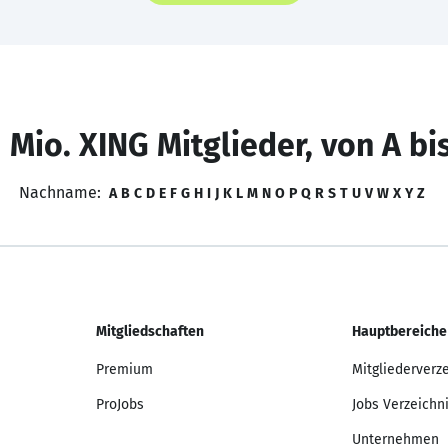
 Mio. XING Mitglieder, von A bi
Nachname:
A
B
C
D
E
F
G
H
I
J
K
L
M
N
O
P
Q
R
S
T
U
V
W
X
Y
Z
Mitgliedschaften
Hauptbereiche
Premium
Mitgliederverz
ProJobs
Jobs Verzeichn
Unternehmen