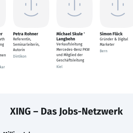
er
Petra Rohner
Michael Skule '
Simon Flück
Langbehn
wth
Referentin,
Gründer & Digital
Verkaufsleitung
ing
Seminarleiterin,
Marketer
Mercedes-Benz PKW
Autorin
Bern
und Mitglied der
men
Dintikon
Geschäftsleitung
Kiel
kar
XING – Das Jobs-Netzwerk