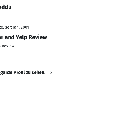
laddu
, seit Jan. 2001
or and Yelp Review
lp Review
 ganze Profil zu sehen.