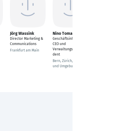
Jörg Wassink
Nino Tomasone
Oda Jahnke
Director Marketing &
Geschäftsinhaber,
Freelancerin für
Communications
CEO und
Markenkommunikatio
Verwaltungsratspräsi
n
Frankfurt am Main
dent
Rullstorf
Bern, Zürich, Basel
und Umgebung