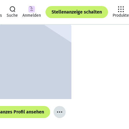
Stellenanzeige schalten
ts
Suche
Anmelden
Produkte
anzes Profil ansehen