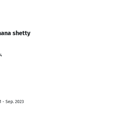
hana shetty
4
1 - Sep. 2023