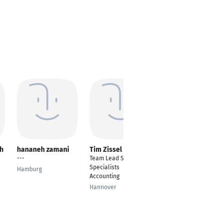
ch
hananeh zamani
Tim Zissel
Christian Löffler
---
Team Lead System
Manager - SAP
Specialists
Finance
Hamburg
Accounting
Hamburg
Hannover