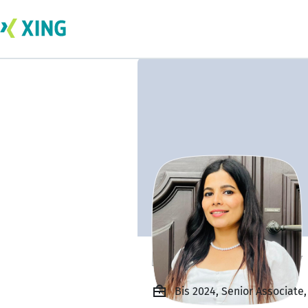
keerthana shetty
Bis 2024, Senior Associate