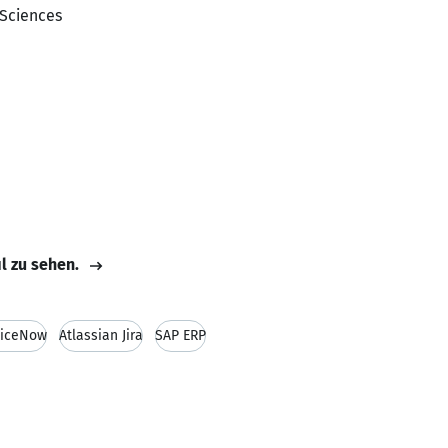
 Sciences
il zu sehen.
viceNow
Atlassian Jira
SAP ERP