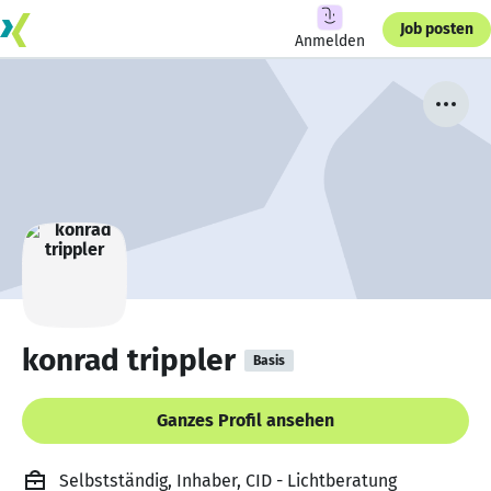
Job posten
Anmelden
konrad trippler
Basis
Ganzes Profil ansehen
Selbstständig, Inhaber, CID - Lichtberatung