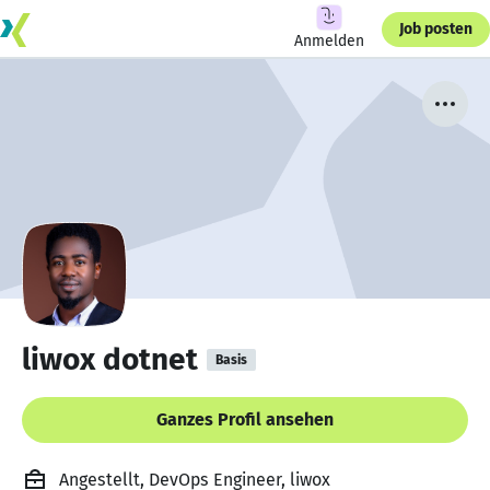
Job posten
Anmelden
liwox dotnet
Basis
Ganzes Profil ansehen
Angestellt, DevOps Engineer, liwox