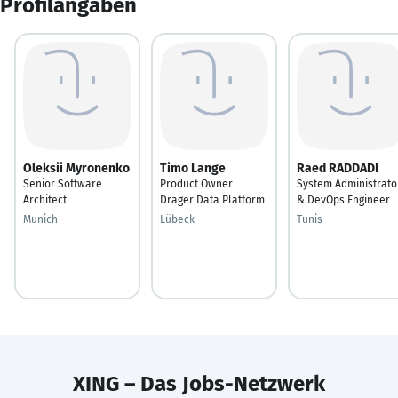
Profilangaben
Oleksii Myronenko
Timo Lange
Raed RADDADI
Senior Software
Product Owner
System Administrato
Architect
Dräger Data Platform
& DevOps Engineer
Munich
Lübeck
Tunis
XING – Das Jobs-Netzwerk