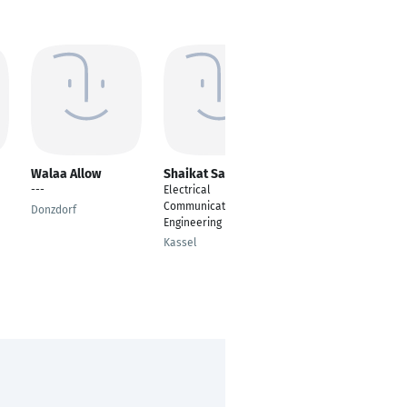
Walaa Allow
Shaikat Saha
Patrick Wagler
---
Electrical
Project Manager
Communication
Donzdorf
Jülich
Engineering
Kassel