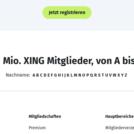
Jetzt registrieren
 Mio. XING Mitglieder, von A bi
Nachname:
A
B
C
D
E
F
G
H
I
J
K
L
M
N
O
P
Q
R
S
T
U
V
W
X
Y
Z
Mitgliedschaften
Hauptbereiche
Premium
Mitgliederverz