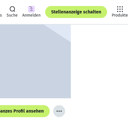
Stellenanzeige schalten
ts
Suche
Anmelden
Produkte
anzes Profil ansehen