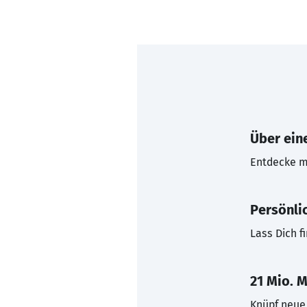
Über eine
Entdecke mi
Persönli
Lass Dich f
21 Mio. M
Knüpf neue 