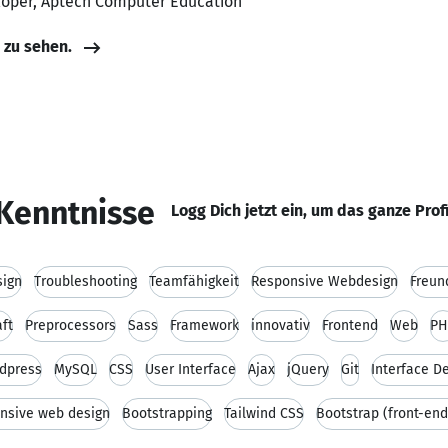
eloper, Aptech Computer Education
e zu sehen.
Kenntnisse
Logg Dich jetzt ein, um das ganze Prof
sign
Troubleshooting
Teamfähigkeit
Responsive Webdesign
Freun
ft
Preprocessors
Sass
Framework
innovativ
Frontend
Web
PH
dpress
MySQL
CSS
User Interface
Ajax
jQuery
Git
Interface D
nsive web design
Bootstrapping
Tailwind CSS
Bootstrap (front-en