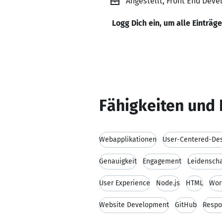
Angestellt, Front End Dev
Logg Dich ein, um alle Einträg
Fähigkeiten und 
Webapplikationen
User-Centered-De
Genauigkeit
Engagement
Leidenscha
User Experience
Node.js
HTML
Wor
Website Development
GitHub
Respo