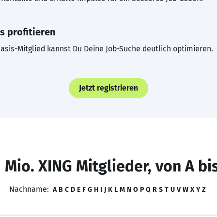
s profitieren
asis-Mitglied kannst Du Deine Job-Suche deutlich optimieren.
Jetzt registrieren
 Mio. XING Mitglieder, von A bi
Nachname:
A
B
C
D
E
F
G
H
I
J
K
L
M
N
O
P
Q
R
S
T
U
V
W
X
Y
Z