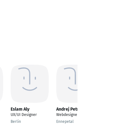
Eslam Aly
Andrej Petrincik
Liana Beirith
UX/UI Designer
Webdesigner - UX/UI
Grafik Designerin
Berlin
Ennepetal
Dortmund