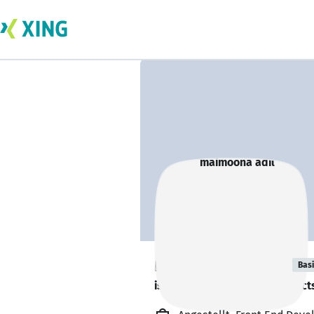
maimoona adil
Bas
is looking for freelance project