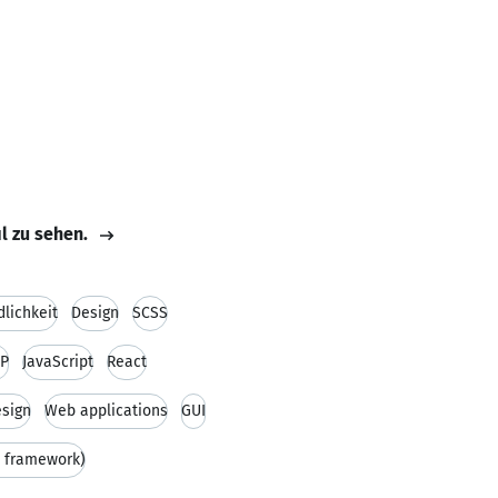
il zu sehen.
dlichkeit
Design
SCSS
P
JavaScript
React
esign
Web applications
GUI
d framework)