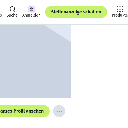
Stellenanzeige schalten
ts
Suche
Anmelden
Produkte
anzes Profil ansehen