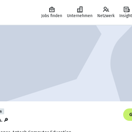
Jobs finden
Unternehmen
Netzwerk
Insigh
is
G
s. 🔎