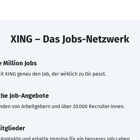
XING – Das Jobs-Netzwerk
 Million Jobs
t XING genau den Job, der wirklich zu Dir passt.
che Job-Angebote
inden von Arbeitgebern und über 20.000 Recruiter·innen.
itglieder
Kontakte und erhalte Impulse für ein besseres Job-Leben.