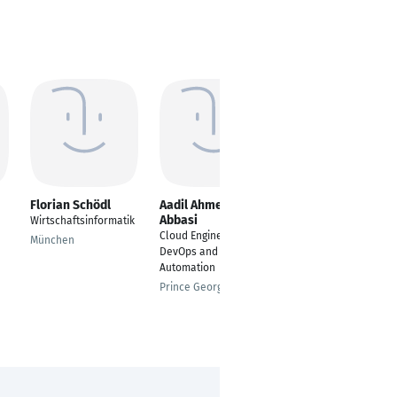
Florian Schödl
Aadil Ahmed
Nico Baer
Abbasi
Wirtschaftsinformatik
Cloud
Cloud Engineer -
Architect/Project
München
DevOps and
Lead - Azure
Automation
Migration
Prince George
Stuttgart