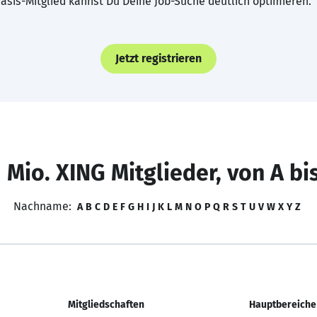
asis-Mitglied kannst Du Deine Job-Suche deutlich optimieren.
Jetzt registrieren
 Mio. XING Mitglieder, von A bi
Nachname:
A
B
C
D
E
F
G
H
I
J
K
L
M
N
O
P
Q
R
S
T
U
V
W
X
Y
Z
Mitgliedschaften
Hauptbereiche