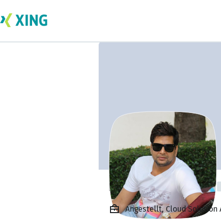
mihir Choudhary
Angestellt, Cloud Solution 