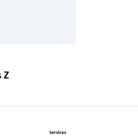
s Z
Services