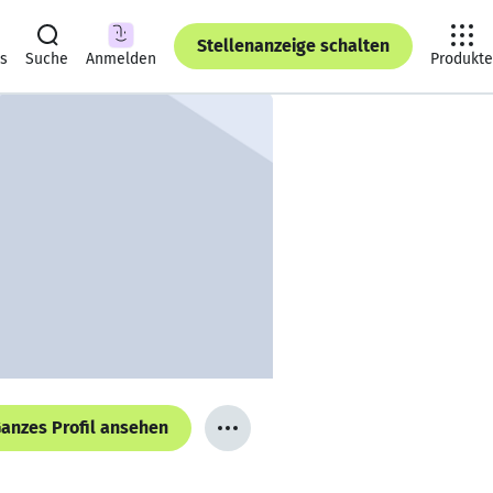
Stellenanzeige schalten
ts
Suche
Anmelden
Produkte
anzes Profil ansehen