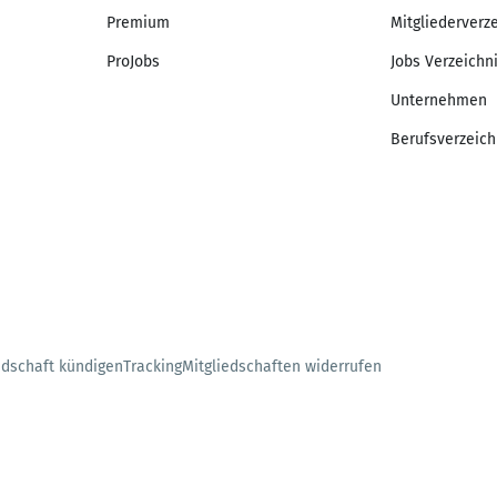
Premium
Mitgliederverz
ProJobs
Jobs Verzeichn
Unternehmen
Berufsverzeich
edschaft kündigen
Tracking
Mitgliedschaften widerrufen