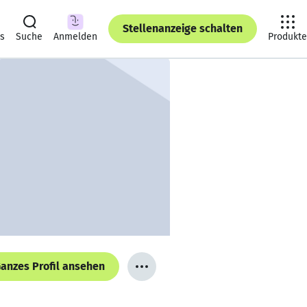
Stellenanzeige schalten
ts
Suche
Anmelden
Produkte
anzes Profil ansehen