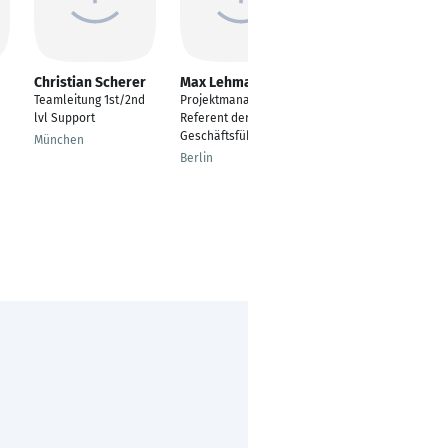
Christian Scherer
Max Lehmann
Daniel
Baumgarten
Teamleitung 1st/2nd
Projektmanager |
Projektleiter TGA
lvl Support
Referent der
Geschäftsführung |
Salzgitter
München
Berlin