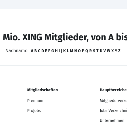
 Mio. XING Mitglieder, von A bi
Nachname:
A
B
C
D
E
F
G
H
I
J
K
L
M
N
O
P
Q
R
S
T
U
V
W
X
Y
Z
Mitgliedschaften
Hauptbereiche
Premium
Mitgliederverz
ProJobs
Jobs Verzeichn
Unternehmen