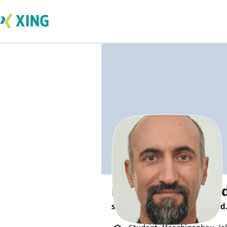
morteza abbasza
sucht ein neues Team-Mitglied