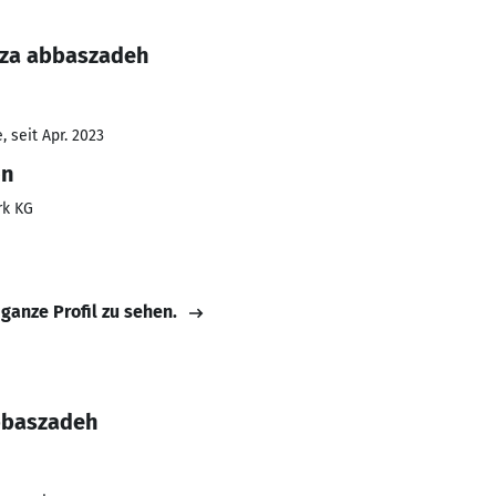
eza abbaszadeh
 seit Apr. 2023
on
rk KG
 ganze Profil zu sehen.
bbaszadeh