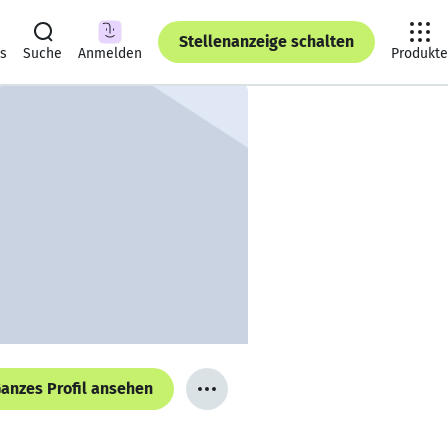
Stellenanzeige schalten
ts
Suche
Anmelden
Produkte
anzes Profil ansehen