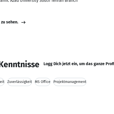
lamic Azad University South Tehran Branch
e zu sehen.
Kenntnisse
Logg Dich jetzt ein, um das ganze Prof
eit
Zuverlässigkeit
MS Office
Projektmanagement