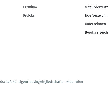
Premium
Mitgliederverz
ProJobs
Jobs Verzeichn
Unternehmen
Berufsverzeich
edschaft kündigen
Tracking
Mitgliedschaften widerrufen