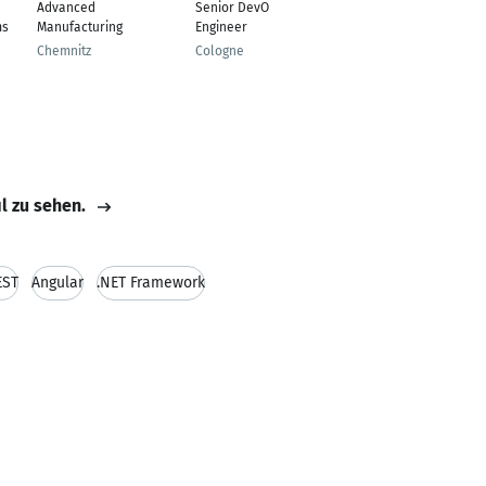
Advanced
Senior DevOps
Oprator
ms
Manufacturing
Engineer
Doha
Chemnitz
Cologne
il zu sehen.
EST
Angular
.NET Framework