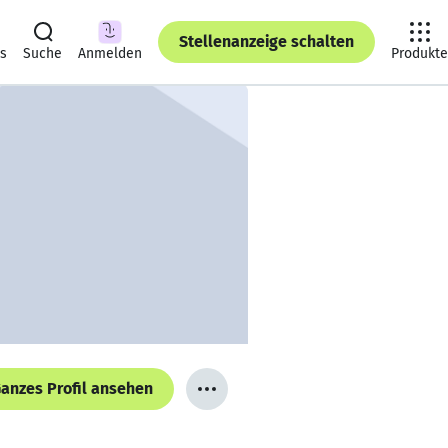
Stellenanzeige schalten
ts
Suche
Anmelden
Produkte
anzes Profil ansehen