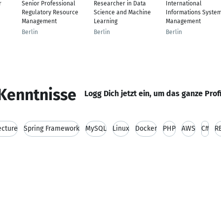
r
Senior Professional
Researcher in Data
International
Regulatory Resource
Science and Machine
Informations Syste
Management
Learning
Management
Berlin
Berlin
Berlin
Kenntnisse
Logg Dich jetzt ein, um das ganze Prof
ecture
Spring Framework
MySQL
Linux
Docker
PHP
AWS
C#
R