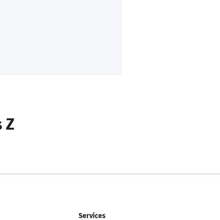
s Z
Services