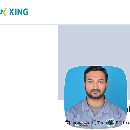
muhammad abdul
Angestellt, Technical Offic