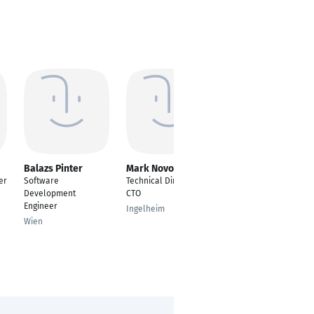
Balazs Pinter
Mark Novozhilov
Franck Alain
Dakam Wandji
er
Software
Technical Director /
TYPO3-Entwickler
Development
CTO
Frontend & Backend
Engineer
Ingelheim
Stuttgart
Wien