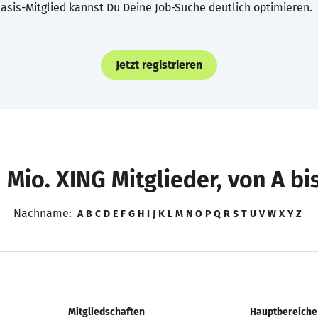
asis-Mitglied kannst Du Deine Job-Suche deutlich optimieren.
Jetzt registrieren
 Mio. XING Mitglieder, von A bi
Nachname:
A
B
C
D
E
F
G
H
I
J
K
L
M
N
O
P
Q
R
S
T
U
V
W
X
Y
Z
Mitgliedschaften
Hauptbereiche