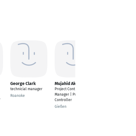
George Clark
Mujahid Akhtar
Pratyush Kumar
Chaturvedi
technicial manager
Project Control
Project & Program
Manager | Project
Roanoke
r
Manager
Controller
Gurgaon
Gießen