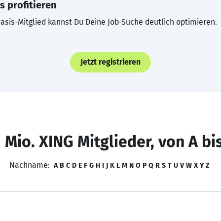
s profitieren
asis-Mitglied kannst Du Deine Job-Suche deutlich optimieren.
Jetzt registrieren
 Mio. XING Mitglieder, von A bi
Nachname:
A
B
C
D
E
F
G
H
I
J
K
L
M
N
O
P
Q
R
S
T
U
V
W
X
Y
Z