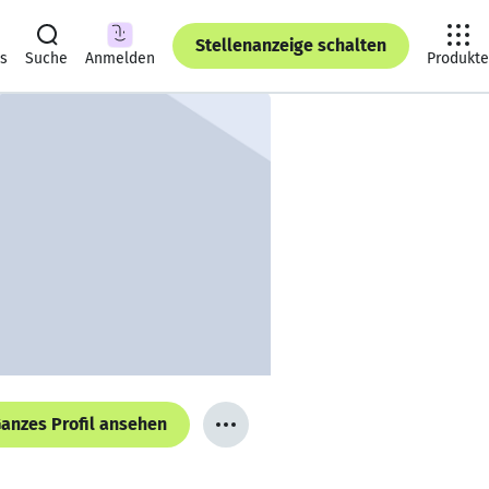
Stellenanzeige schalten
ts
Suche
Anmelden
Produkte
anzes Profil ansehen