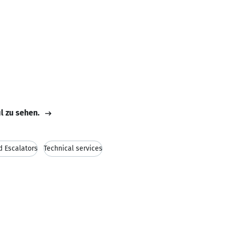
il zu sehen.
d Escalators
Technical services