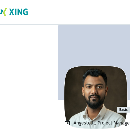
naeem ud din
Basis
Angestellt, Project Manage