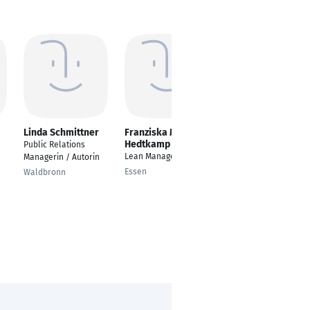
Linda Schmittner
Franziska Maria
Simon Schiller
Hedtkamp
Public Relations
Mitbegründer und
Lean Managerin
Managerin / Autorin
Geschäftsführer
Essen
Waldbronn
Ettenheim