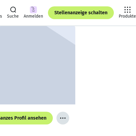
Stellenanzeige schalten
ts
Suche
Anmelden
Produkte
anzes Profil ansehen