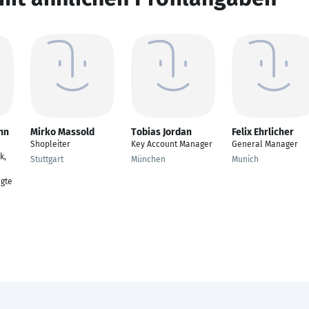
nn
Mirko Massold
Tobias Jordan
Felix Ehrlicher
Shopleiter
Key Account Manager
General Manager
k,
Stuttgart
München
Munich
gte