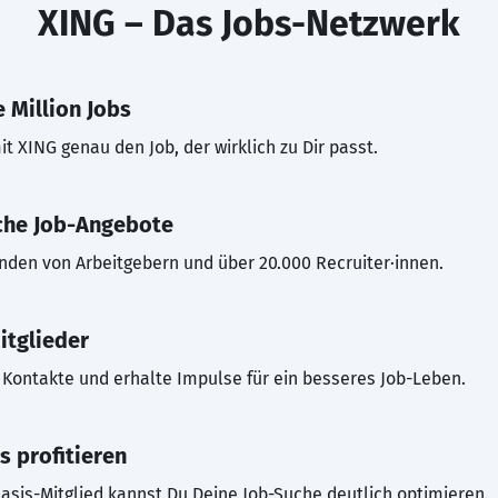
XING – Das Jobs-Netzwerk
 Million Jobs
t XING genau den Job, der wirklich zu Dir passt.
che Job-Angebote
inden von Arbeitgebern und über 20.000 Recruiter·innen.
itglieder
Kontakte und erhalte Impulse für ein besseres Job-Leben.
s profitieren
asis-Mitglied kannst Du Deine Job-Suche deutlich optimieren.