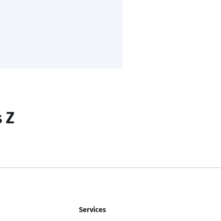
s Z
Services