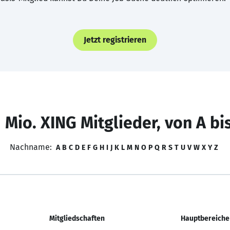
Jetzt registrieren
 Mio. XING Mitglieder, von A bi
Nachname:
A
B
C
D
E
F
G
H
I
J
K
L
M
N
O
P
Q
R
S
T
U
V
W
X
Y
Z
Mitgliedschaften
Hauptbereiche