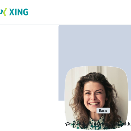
ngan do
Basis
Studentin, Grundschulbild