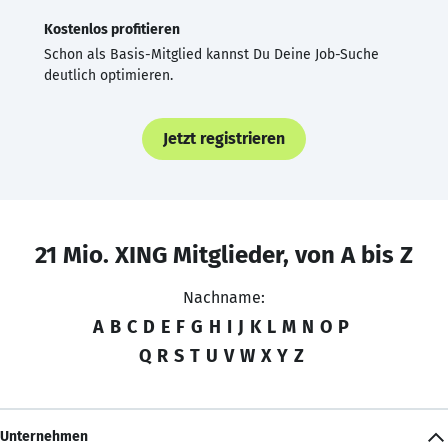
Kostenlos profitieren
Schon als Basis-Mitglied kannst Du Deine Job-Suche
deutlich optimieren.
Jetzt registrieren
21 Mio. XING Mitglieder, von A bis Z
Nachname:
A
B
C
D
E
F
G
H
I
J
K
L
M
N
O
P
Q
R
S
T
U
V
W
X
Y
Z
Unternehmen