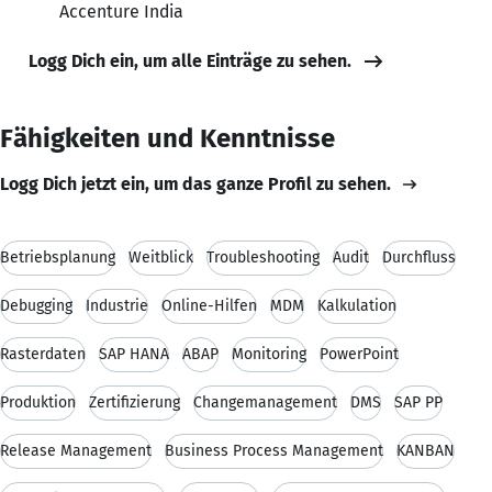
Accenture India
Logg Dich ein, um alle Einträge zu sehen.
Fähigkeiten und Kenntnisse
Logg Dich jetzt ein, um das ganze Profil zu sehen.
Betriebsplanung
Weitblick
Troubleshooting
Audit
Durchfluss
Debugging
Industrie
Online-Hilfen
MDM
Kalkulation
Rasterdaten
SAP HANA
ABAP
Monitoring
PowerPoint
Produktion
Zertifizierung
Changemanagement
DMS
SAP PP
Release Management
Business Process Management
KANBAN