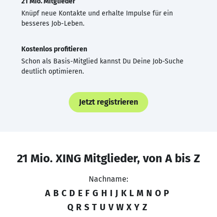
21 Mio. Mitglieder
Knüpf neue Kontakte und erhalte Impulse für ein
besseres Job-Leben.
Kostenlos profitieren
Schon als Basis-Mitglied kannst Du Deine Job-Suche
deutlich optimieren.
Jetzt registrieren
21 Mio. XING Mitglieder, von A bis Z
Nachname:
A
B
C
D
E
F
G
H
I
J
K
L
M
N
O
P
Q
R
S
T
U
V
W
X
Y
Z