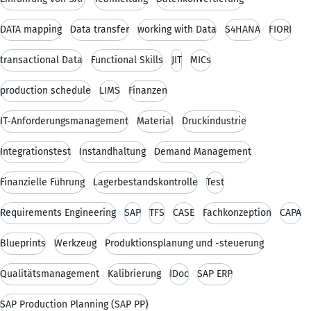
DATA mapping
Data transfer
working with Data
S4HANA
FIORI
transactional Data
Functional Skills
JIT
MICs
production schedule
LIMS
Finanzen
IT-Anforderungsmanagement
Material
Druckindustrie
Integrationstest
Instandhaltung
Demand Management
Finanzielle Führung
Lagerbestandskontrolle
Test
Requirements Engineering
SAP
TFS
CASE
Fachkonzeption
CAPA
Blueprints
Werkzeug
Produktionsplanung und -steuerung
Qualitätsmanagement
Kalibrierung
IDoc
SAP ERP
SAP Production Planning (SAP PP)