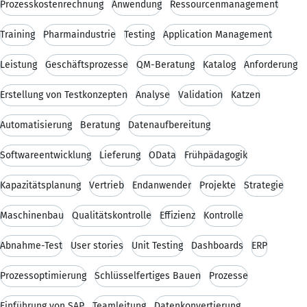
Prozesskostenrechnung
Anwendung
Ressourcenmanagement
Training
Pharmaindustrie
Testing
Application Management
Leistung
Geschäftsprozesse
QM-Beratung
Katalog
Anforderung
Erstellung von Testkonzepten
Analyse
Validation
Katzen
Automatisierung
Beratung
Datenaufbereitung
Softwareentwicklung
Lieferung
OData
Frühpädagogik
Kapazitätsplanung
Vertrieb
Endanwender
Projekte
Strategie
Maschinenbau
Qualitätskontrolle
Effizienz
Kontrolle
Abnahme-Test
User stories
Unit Testing
Dashboards
ERP
Prozessoptimierung
Schlüsselfertiges Bauen
Prozesse
Einführung von SAP
Teamleitung
Datenkonvertierung