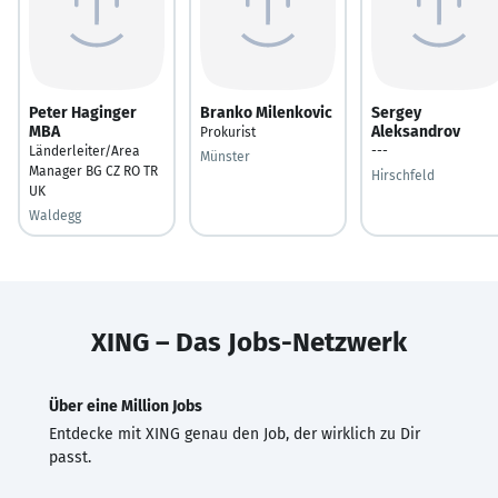
Peter Haginger
Branko Milenkovic
Sergey
MBA
Aleksandrov
Prokurist
Länderleiter/Area
---
Münster
Manager BG CZ RO TR
Hirschfeld
UK
Waldegg
XING – Das Jobs-Netzwerk
Über eine Million Jobs
Entdecke mit XING genau den Job, der wirklich zu Dir
passt.