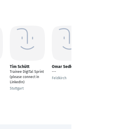
Tim Schütt
Omar Sedky
Filomena Soliman
Trainee DigITal Sprint
---
Vice President
(please connect in
Marketing &
Feldkirch
LinkedIn)
Consulting
(Prokuristin)
Stuttgart
Stuttgart