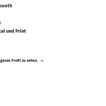
 booth
9
al und Print
 ganze Profil zu sehen.