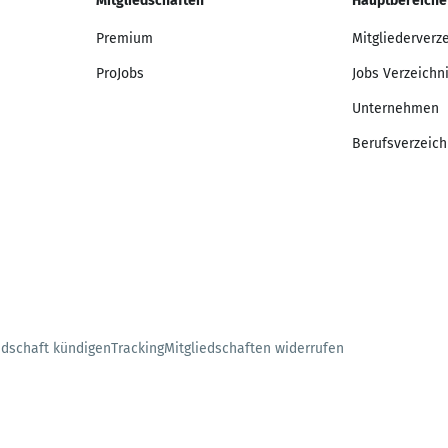
Mitgliedschaften
Hauptbereiche
Premium
Mitgliederverz
ProJobs
Jobs Verzeichn
Unternehmen
Berufsverzeich
edschaft kündigen
Tracking
Mitgliedschaften widerrufen