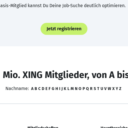
asis-Mitglied kannst Du Deine Job-Suche deutlich optimieren.
Jetzt registrieren
 Mio. XING Mitglieder, von A bi
Nachname:
A
B
C
D
E
F
G
H
I
J
K
L
M
N
O
P
Q
R
S
T
U
V
W
X
Y
Z