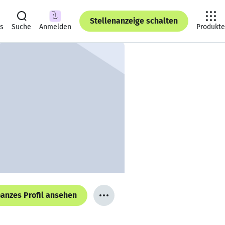
Stellenanzeige schalten
ts
Suche
Anmelden
Produkte
anzes Profil ansehen