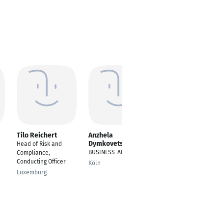
Tilo Reichert
Anzhela
Thomas Schuh
Dymkovets
Head of Risk and
Experte
BUSINESS-ANALYST BI
Compliance,
Risikocontrolling
Conducting Officer
Köln
Saarbrücken
Luxemburg