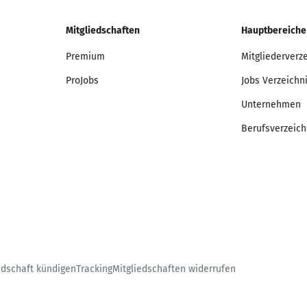
Mitgliedschaften
Hauptbereiche
Premium
Mitgliederverz
ProJobs
Jobs Verzeichn
Unternehmen
Berufsverzeich
edschaft kündigen
Tracking
Mitgliedschaften widerrufen