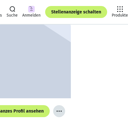
Stellenanzeige schalten
ts
Suche
Anmelden
Produkte
anzes Profil ansehen