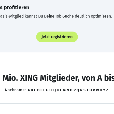
s profitieren
asis-Mitglied kannst Du Deine Job-Suche deutlich optimieren.
Jetzt registrieren
 Mio. XING Mitglieder, von A bi
Nachname:
A
B
C
D
E
F
G
H
I
J
K
L
M
N
O
P
Q
R
S
T
U
V
W
X
Y
Z