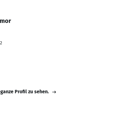
 mor
22
 ganze Profil zu sehen.