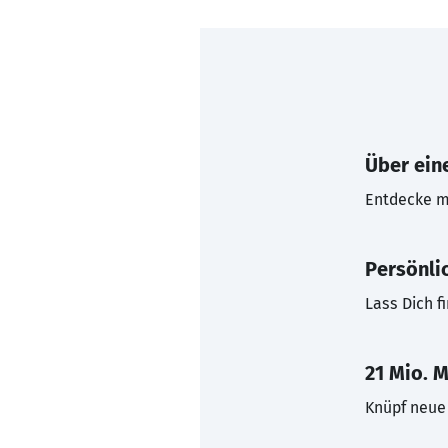
Über eine
Entdecke mi
Persönli
Lass Dich f
21 Mio. M
Knüpf neue 