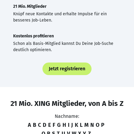
21 Mio. Mitglieder
Knüpf neue Kontakte und erhalte Impulse für ein
besseres Job-Leben.
Kostenlos profitieren
Schon als Basis-Mitglied kannst Du Deine Job-Suche
deutlich optimieren.
Jetzt registrieren
21 Mio. XING Mitglieder, von A bis Z
Nachname:
A
B
C
D
E
F
G
H
I
J
K
L
M
N
O
P
Q
R
S
T
U
V
W
X
Y
Z