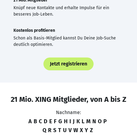
21 Mio. Mitglieder
Knüpf neue Kontakte und erhalte Impulse für ein
besseres Job-Leben.
Kostenlos profitieren
Schon als Basis-Mitglied kannst Du Deine Job-Suche
deutlich optimieren.
Jetzt registrieren
21 Mio. XING Mitglieder, von A bis Z
Nachname:
A
B
C
D
E
F
G
H
I
J
K
L
M
N
O
P
Q
R
S
T
U
V
W
X
Y
Z