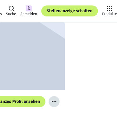
Stellenanzeige schalten
ts
Suche
Anmelden
Produkte
anzes Profil ansehen