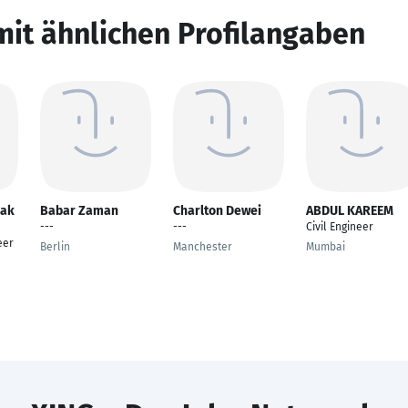
mit ähnlichen Profilangaben
ak
Babar Zaman
Charlton Dewei
ABDUL KAREEM
---
---
Civil Engineer
eer
Berlin
Manchester
Mumbai