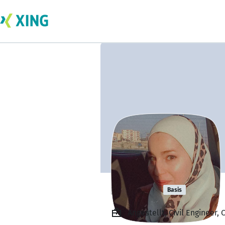
renia fa
Basis
Angestellt, Civil Engineer, 