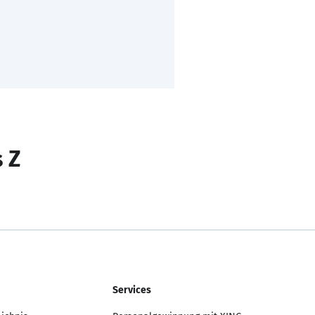
s Z
Services