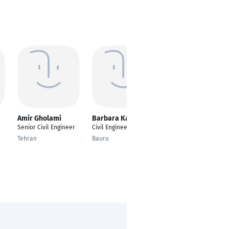
Amir Gholami
Barbara Karg
Wassie Dessie
Kidie
Senior Civil Engineer
Civil Engineer
Hydraulic Engineer,
Tehran
Bauru
Civil Engineer
Deggendorf