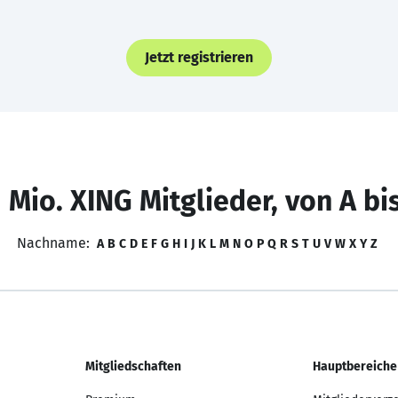
Jetzt registrieren
 Mio. XING Mitglieder, von A bi
Nachname:
A
B
C
D
E
F
G
H
I
J
K
L
M
N
O
P
Q
R
S
T
U
V
W
X
Y
Z
Mitgliedschaften
Hauptbereiche