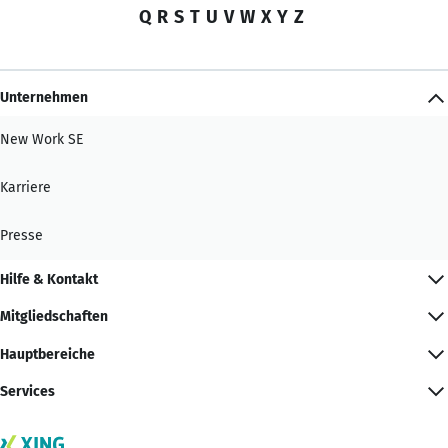
Q
R
S
T
U
V
W
X
Y
Z
Unternehmen
New Work SE
Karriere
Presse
Hilfe & Kontakt
Mitgliedschaften
Hauptbereiche
Services