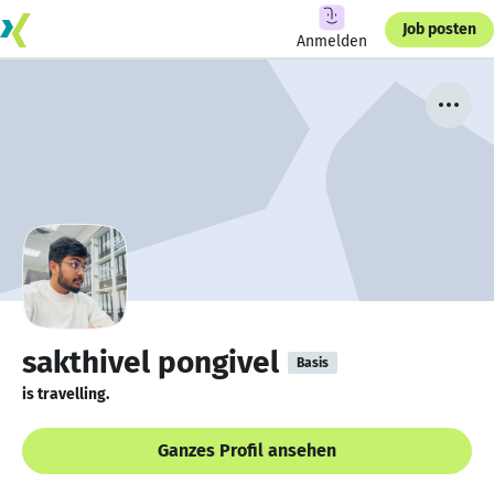
Job posten
Anmelden
sakthivel pongivel
Basis
is travelling.
Ganzes Profil ansehen