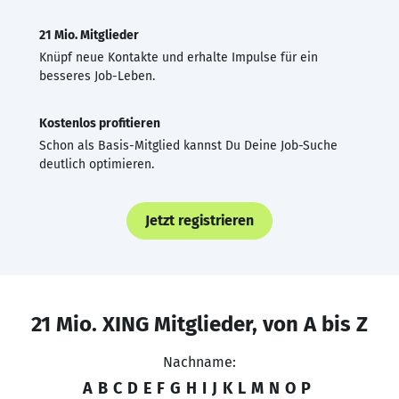
21 Mio. Mitglieder
Knüpf neue Kontakte und erhalte Impulse für ein
besseres Job-Leben.
Kostenlos profitieren
Schon als Basis-Mitglied kannst Du Deine Job-Suche
deutlich optimieren.
Jetzt registrieren
21 Mio. XING Mitglieder, von A bis Z
Nachname:
A
B
C
D
E
F
G
H
I
J
K
L
M
N
O
P