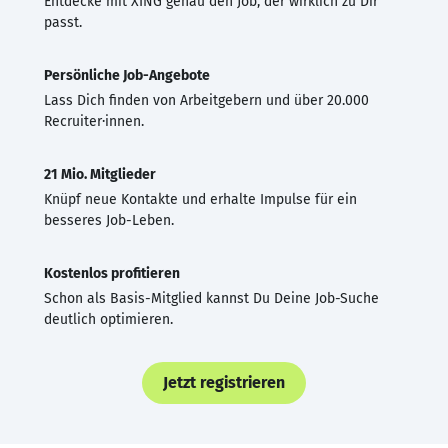
Entdecke mit XING genau den Job, der wirklich zu Dir
passt.
Persönliche Job-Angebote
Lass Dich finden von Arbeitgebern und über 20.000
Recruiter·innen.
21 Mio. Mitglieder
Knüpf neue Kontakte und erhalte Impulse für ein
besseres Job-Leben.
Kostenlos profitieren
Schon als Basis-Mitglied kannst Du Deine Job-Suche
deutlich optimieren.
Jetzt registrieren