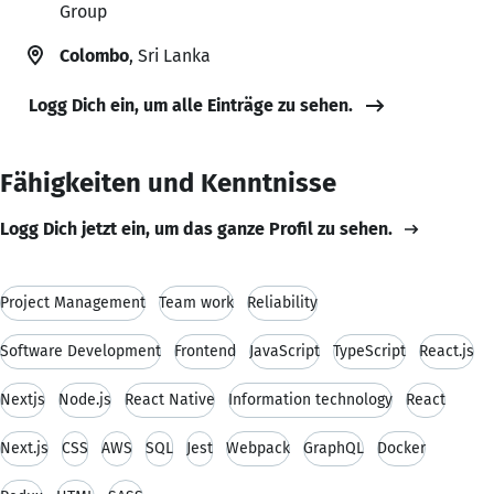
Group
Colombo
, Sri Lanka
Logg Dich ein, um alle Einträge zu sehen.
Fähigkeiten und Kenntnisse
Logg Dich jetzt ein, um das ganze Profil zu sehen.
Project Management
Team work
Reliability
Software Development
Frontend
JavaScript
TypeScript
React.js
Nextjs
Node.js
React Native
Information technology
React
Next.js
CSS
AWS
SQL
Jest
Webpack
GraphQL
Docker