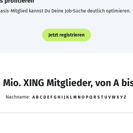
s profitieren
asis-Mitglied kannst Du Deine Job-Suche deutlich optimieren.
Jetzt registrieren
 Mio. XING Mitglieder, von A bi
Nachname:
A
B
C
D
E
F
G
H
I
J
K
L
M
N
O
P
Q
R
S
T
U
V
W
X
Y
Z