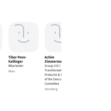
Tibor Poos-
Achim
Stephen Opel
Kallinger
Zimmermann
Sachverständiger
Mitarbeiter
Group CIO | IT-
Brandschutz TÜV
Transformation |
Wien
Nürnberg
Prokurist & Member
of the Executive
Committee
Hornberg