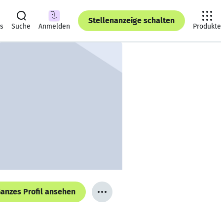
Stellenanzeige schalten
ts
Suche
Anmelden
Produkte
anzes Profil ansehen